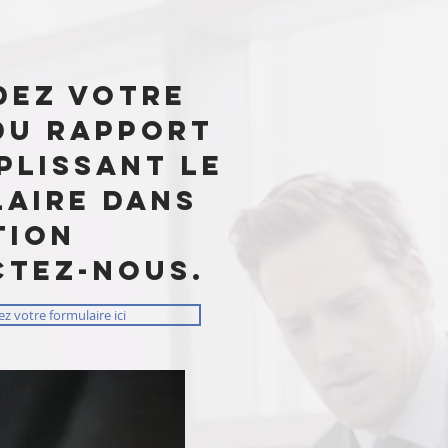
dez votre
du rapport
plissant le
aire dans
tion
ctez-nous.
z votre formulaire ici