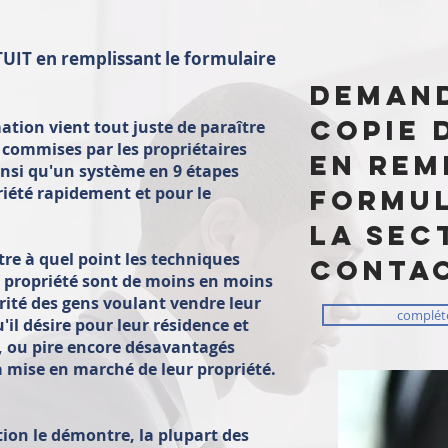
UIT en remplissant le formulaire
deman
copie 
ion vient tout juste de paraître
 commises par les propriétaires
en rem
insi qu'un système en 9 étapes
iété rapidement et pour le
formul
la sec
tre à quel point les techniques
conta
e propriété sont de moins en moins
orité des gens voulant vendre leur
compléte
'il désire pour leur résidence et
, ou pire encore désavantagés
a mise en marché de leur propriété.
on le démontre, la plupart des