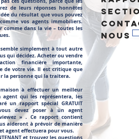
 pas ces questions, parce que les
rez de leurs réponses honnêtes
secti
dée du résultat que vous pouvez
z comme vos agents immobiliers.
conta
 comme dans la vie – toutes les
nous
ues.
ssemble simplement à tout autre
us qui décidez. Acheter ou vendre
tion financière importante,
de votre vie. Il est critique que
r la personne qui la traitera.
 maison à effectuer un meilleur
 agent qui les représentera, les
paré un rapport spécial GRATUIT
 vous devez poser à un agent
rviewez » . Ce rapport contient
us aideront à prévoir de manière
cet agent effectuera pour vous.
ENANT et trouvez les questions