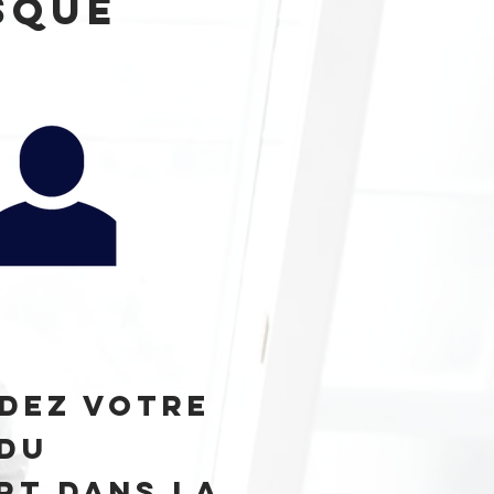
sque
dez votre
 du
rt dans la