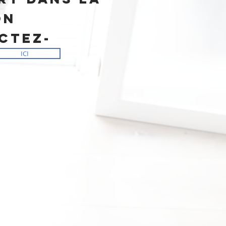
on
ctez-
ICI