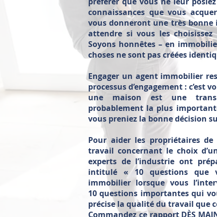
préférer que vous ne leur posiez
connaissances que vous acquer
vous donneront une très bonne i
attendre si vous les choisisse
Soyons honnêtes – en immobilier
choses ne sont pas créées identiq
Engager un agent immobilier re
processus d’engagement : c’est vo
une maison est une transac
probablement la plus importante 
vous preniez la bonne décision su
Pour aider les propriétaires de
travail concernant le choix d’un
experts de l’industrie ont pré
intitulé « 10 questions que
immobilier lorsque vous l’inte
10 questions importantes qui vo
précise la qualité du travail que 
Commandez ce rapport DÈS MAINT